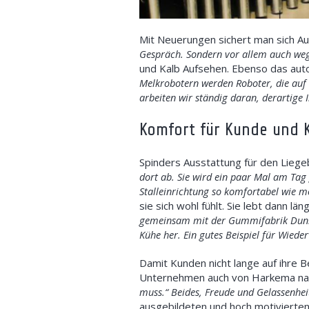
Mit Neuerungen sichert man sich Auf
Gespräch. S
ondern
vor allem
auch weg
und Kalb Aufsehen. Ebenso das auto
Melkrobotern werden Roboter, die auf
arbeiten wir ständig daran, derartige 
Komfort für Kunde und 
Spinders Ausstattung für den Liegeb
dort ab. Sie wird ein paar Mal am Tag 
Stalleinrichtung so komfortabel wie m
sie sich wohl fühlt. Sie lebt dann lä
gemeinsam mit der Gummifabrik Dunlop
Kühe her. Ein gutes Beispiel für Wied
Damit Kunden nicht lange auf ihre 
Unternehmen auch von Harkema n
muss.“
Beides, Freude und Gelassenhei
ausgebildeten und hoch motivierten