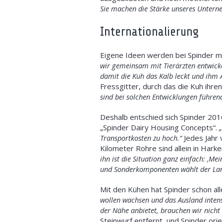
Sie machen die Stärke unseres Untern
Internationalierung
Eigene Ideen werden bei Spinder mi
wir g
emeinsam mit Tierärzten entwickel
damit die Kuh das Kalb leckt und ihm
Fressgitter, durch das die Kuh ihre
sind bei solchen Entwicklungen führen
Deshalb entschied sich Spinder 2016
„Spinder Dairy Housing Concepts“.
Transportkosten zu hoch.“
Jedes Jahr
Kilometer Rohre sind allein in Hark
ihn ist die Situation ganz einfach:
‚Mein
und Sonderkomponenten wählt der Land
Mit den Kühen hat Spinder schon all
wollen wachsen und das Ausland intens
der Nähe anbietet, brauchen wir nicht 
Steinwurf entfernt, und Spinder ori