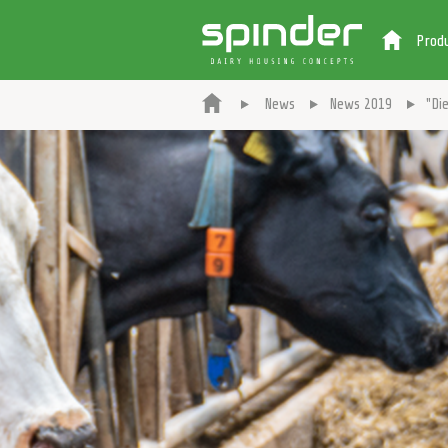
Prod
News
News 2019
"Di