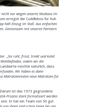
r n
icht nur wegen unseres
Neubaus
im
sen erregte die Cuddlebox für Kuh
pp hält Einzug im Stall.
Aus einfachen
hren. Gemeinsam mit unseren Partnern
er. „
Sie ruht, frisst, trinkt und kotet
r Wohlbefinden, indem wir die
r Landwirte möchte natürlich, dass
 erfunden. Wir haben es dann
us Matratzenresten neue Matratzen für
r. Darum ist das 1973 gegründete
stik-
P
rozess stark formalisiert werden
 sein.
Er hat ein Team von 50 gut
le von ihnen sind schon lange bei uns.