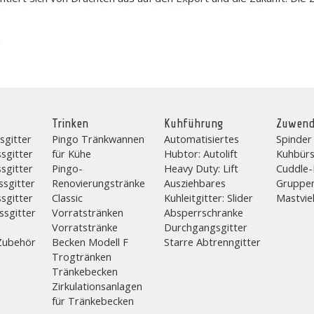
d
Trinken
Kuhführung
Zuwen
sgitter
Pingo Tränkwannen
Automatisiertes
Spinder
ssgitter
für Kühe
Hubtor: Autolift
Kuhbürs
ssgitter
Pingo-
Heavy Duty: Lift
Cuddle
ssgitter
Renovierungstränke
Ausziehbares
Gruppen
ssgitter
Classic
Kuhleitgitter: Slider
Mastvie
ssgitter
Vorratstränken
Absperrschranke
Vorratstränke
Durchgangsgitter
-Zubehör
Becken Modell F
Starre Abtrenngitter
Trogtränken
Tränkebecken
Zirkulationsanlagen
für Tränkebecken