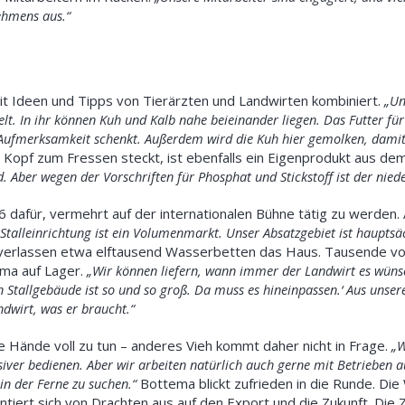
ehmens aus.“
t Ideen und Tipps von Tierärzten und Landwirten kombiniert.
„
Un
t. In ihr können Kuh und Kalb nahe beieinander liegen. Das Futter für
 Aufmerksamkeit schenkt. Außerdem wird die Kuh hier gemolken, damit
n Kopf zum Fressen steckt, ist ebenfalls ein Eigenprodukt aus dem 
d. Aber wegen der Vorschriften für Phosphat und Stickstoff
ist
der niede
 dafür, vermehrt auf der internationalen Bühne tätig zu werden. A
„Stalleinrichtung ist ein Volumenmarkt. Unser Absatzgebiet ist hauptsä
 verlassen etwa elftausend Wasserbetten das Haus. Tausende vo
ema auf Lager.
„Wir können liefern, wann immer der Landwirt es wün
 Stallgebäude ist so und so groß.
Da
muss
es
hineinpassen.‘ Aus unser
wirt, was er braucht.“
e Hände voll zu tun – anderes Vieh kommt daher nicht in Frage.
„W
iver bedienen. Aber wir arbeiten natürlich auch gerne mit Betrieben 
in der Ferne zu suchen.“
Bottema blickt zufrieden in die Runde. Di
entiert sich von Drachten aus auf den Export und die Zukunft. Di