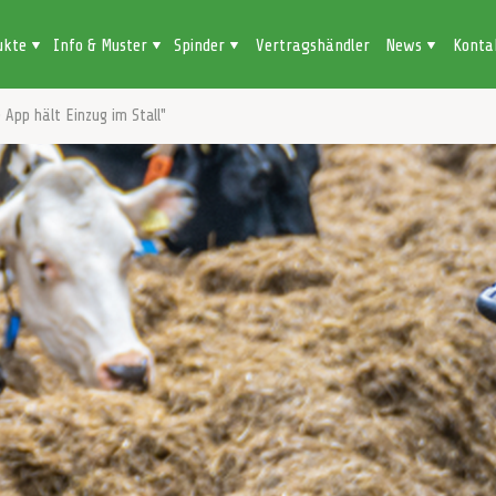
ukte
Info & Muster
Spinder
Vertragshändler
News
Konta
e App hält Einzug im Stall"