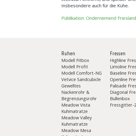
Insbesondere auch für die Kühe.
Publikation: Ondernemend Frieslan
Ruhen
Fressen
Modell Fitbox
Highline Fres
Modell Profit
Limoline Fre
Modell Comfort-NG
Baseline Fre
Vetvice Sandcubicle
Openline Fre
Gewelltes
Palisade Fre
Nackenrohr &
Diagonal Fre
Begrenzungsrohr
Bullenbox
Meadow Vista
Fressgitter
Kuhmatratze
Meadow Valley
Kuhmatratze
Meadow Mesa