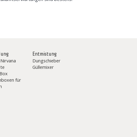
dung
Entmistung
 Nirvana
Dungschieber
te
Güllemixer
-Box
boxen für
h