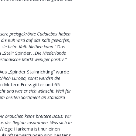
sere preisgekrönte Cuddlebox haben
 die Kuh wird auf das Kalb geworfen,
 sie beim Kalb bleiben kann.“
Das
„Stall“ Spinder.
„Die Niederlande
rländische Markt weniger positiv.“
us „Spinder Stalinrichting“ wurde
chlich Europa, sonst werden die
n Metern Fressgitter und 65
scht
und was er sich wünscht
.
Weil für
em breiten Sortiment an Standard-
ir brauchen keine breitere Basis: Wir
aus der Region zusammen. Was sich in
e Wiege Harkema ist nur einen
e Zukunftserwartungen sind bestens.