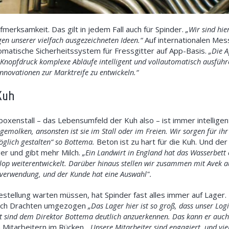
merksamkeit. Das gilt in jedem Fall auch für Spinder.
„
Wir sind hie
en unserer vielfach ausgezeichneten Ideen.“
Auf internationalen Mes
matische Sicherheitssystem für Fressgitter auf App-Basis.
„Die A
 Knopfdruck komplexe Abläufe intelligent und vollautomatisch ausfü
Innovationen zur Marktreife zu entwickeln.“
Kuh
oxenstall – das Lebensumfeld der Kuh also – ist immer intelligent
gemolken, ansonsten ist sie im Stall oder im Freien. Wir sorgen für ih
öglich gestalten“
so Bottema.
Beton ist zu hart für die Kuh. Und de
nger und gibt mehr Milch.
„Ein Landwirt in England hat das Wasserbett
 weiterentwickelt. Darüber hinaus stellen wir zusammen mit Avek a
erverwendung, und der Kunde hat eine Auswahl".
Bestellung warten müssen, hat Spinder fast alles immer auf Lage
ach Drachten umgezogen
„Das Lager hier ist so groß, dass unser Logi
t sind dem Direktor Bottema deutlich anzuerkennen. Das kann er auch
 Mitarbeitern im Rücken.
„Unsere Mitarbeiter sind engagiert, und vie