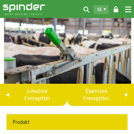
DE
Home
Produkte
Info & Muster
Spinder
Vertragshändler
News
Limoline
Openline
Fressgitter
Fressgitter
Kontakt
Produkt