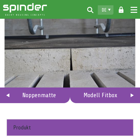
DE
Home
Produkte
Info & Muster
Spinder
Vertragshändler
News
Noppenmatte
Modell Fitbox
Kontakt
Produkt