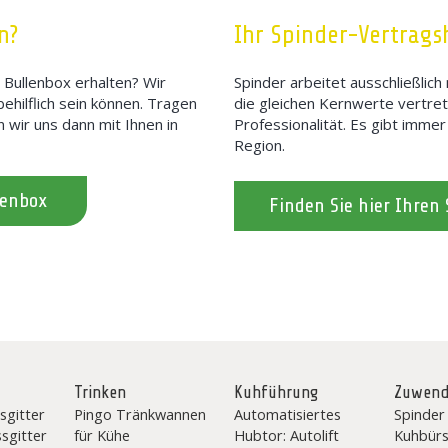
n?
Ihr Spinder-Vertrags
 Bullenbox erhalten? Wir
Spinder arbeitet ausschließlic
behilflich sein können. Tragen
die gleichen Kernwerte vertrete
n wir uns dann mit Ihnen in
Professionalität. Es gibt immer
Region.
lenbox
Finden Sie hier Ihren
Trinken
Kuhführung
Zuwen
sgitter
Pingo Tränkwannen
Automatisiertes
Spinder
ssgitter
für Kühe
Hubtor: Autolift
Kuhbürs