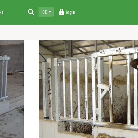
DE
login
kt