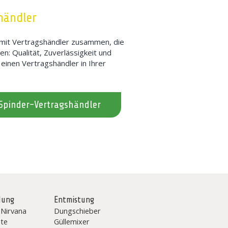
händler
h mit Vertragshändler zusammen, die
n: Qualität, Zuverlässigkeit und
 einen Vertragshändler in Ihrer
 Spinder-Vertragshändler
dung
Entmistung
 Nirvana
Dungschieber
te
Güllemixer