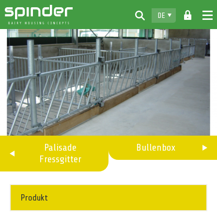
DE
Home
Produkte
Info & Muster
Spinder
Vertragshändler
News
Palisade
Bullenbox
Fressgitter
Kontakt
Produkt